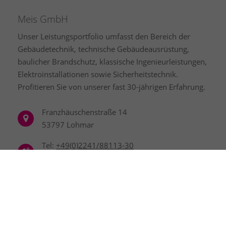
Meis GmbH
Unser Leistungsportfolio umfasst den Bereich der
Gebäudetechnik, technische Gebäudeausrüstung,
baulicher Brandschutz, klassische Ingenieurleistungen,
Elektroinstallationen sowie Sicherheitstechnik.
Profitieren Sie von unserer fast 30-jährigen Erfahrung.
Franzhäuschenstraße 14
53797 Lohmar
Tel:
+49(0)2241/88113-30
Fax: +49(0)2241/88113-33
info@meis-gmbh.de
www.meis-gmbh.de