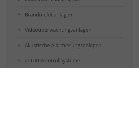
Brandmeldeanlagen
Videoüberwachungsanlagen
Akustische Alarmierungsanlagen
Zutrittskontrollsysteme
EDV Netzwerkverkabelung
Telefonanlagen