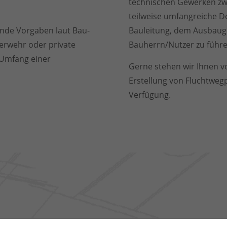
technischen Gewerken zwin
teilweise umfangreiche D
ende Vorgaben laut Bau-
Bauleitung, dem Ausbau
erwehr oder private
Bauherrn/Nutzer zu führe
 Umfang einer
Gerne stehen wir Ihnen v
Erstellung von Fluchtweg
Verfügung.