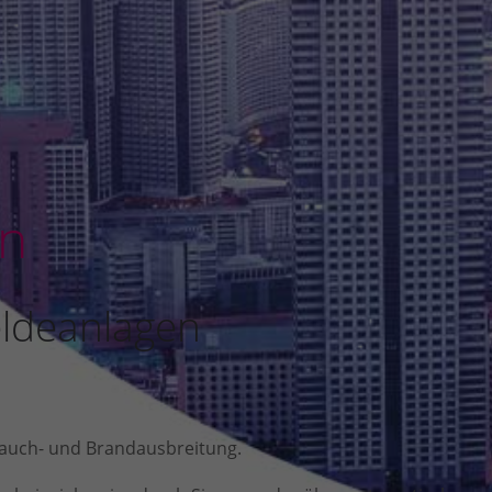
n
ldeanlagen
auch- und Brandausbreitung.