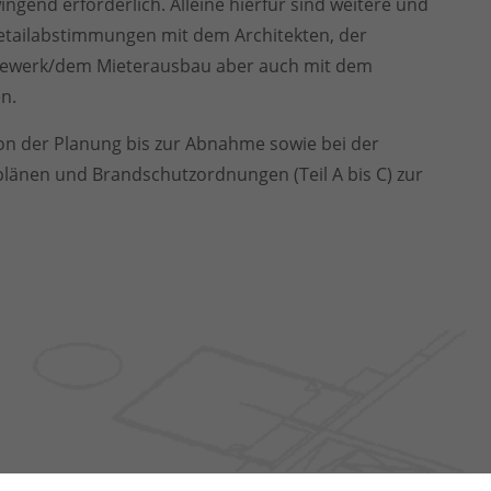
gend erforderlich. Alleine hierfür sind weitere und
etailabstimmungen mit dem Architekten, der
gewerk/dem Mieterausbau aber auch mit dem
n.
on der Planung bis zur Abnahme sowie bei der
plänen und Brandschutzordnungen (Teil A bis C) zur